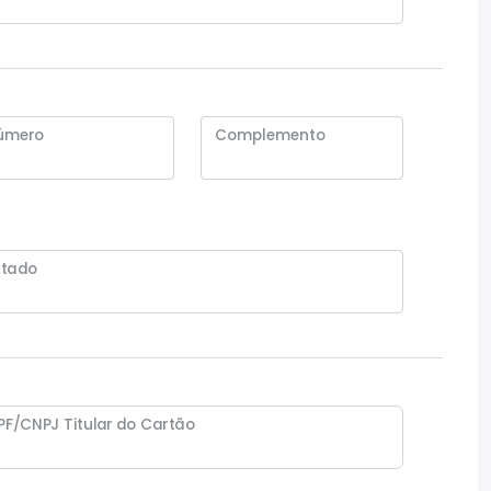
úmero
Complemento
stado
PF/CNPJ Titular do Cartão